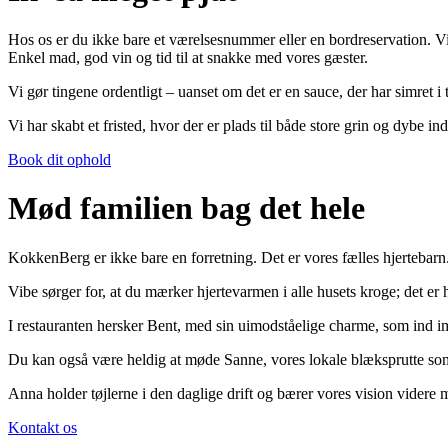
Hos os er du ikke bare et værelsesnummer eller en bordreservation. V
Enkel mad, god vin og tid til at snakke med vores gæster.
Vi gør tingene ordentligt – uanset om det er en sauce, der har simret i 
Vi har skabt et fristed, hvor der er plads til både store grin og dybe in
Book dit ophold
Mød familien bag det hele
KokkenBerg er ikke bare en forretning. Det er vores fælles hjertebar
Vibe sørger for, at du mærker hjertevarmen i alle husets kroge; det er
I restauranten hersker Bent, med sin uimodståelige charme, som ind 
Du kan også være heldig at møde Sanne, vores lokale blæksprutte som a
Anna holder tøjlerne i den daglige drift og bærer vores vision videre 
Kontakt os