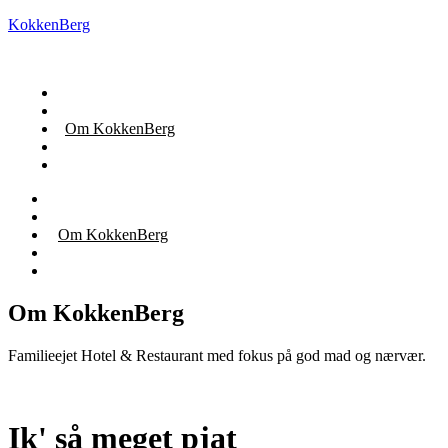
KokkenBerg
Restaurant
Book ophold
Om KokkenBerg
Praktisk
Kontakt os
Restaurant
Book ophold
Om KokkenBerg
Praktisk
Kontakt os
Om KokkenBerg
Familieejet Hotel & Restaurant med fokus på god mad og nærvær.
Ik' så meget pjat