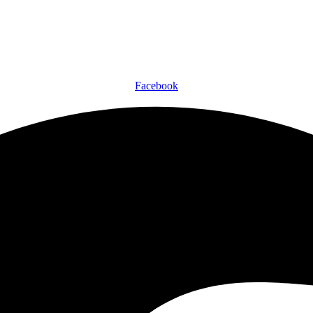
+45 56 48 00 05
kontakt@kokkenberg.dk
Nygade 7, 3770 Allinge-Sandvig
Facebook