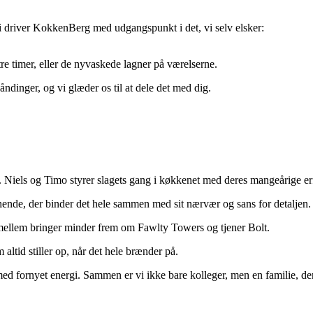
i driver KokkenBerg med udgangspunkt i det, vi selv elsker:
tre timer, eller de nyvaskede lagner på værelserne.
dåndinger, og vi glæder os til at dele det med dig.
n. Niels og Timo styrer slagets gang i køkkenet med deres mangeårige e
 hende, der binder det hele sammen med sit nærvær og sans for detaljen.
imellem bringer minder frem om Fawlty Towers og tjener Bolt.
ltid stiller op, når det hele brænder på.
med fornyet energi. Sammen er vi ikke bare kolleger, men en familie, de