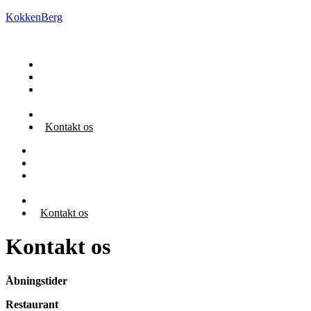
KokkenBerg
Restaurant
Book ophold
Om
KokkenBerg
Praktisk
Kontakt os
Restaurant
Book ophold
Om
KokkenBerg
Praktisk
Kontakt os
Kontakt os
Åbningstider
Restaurant