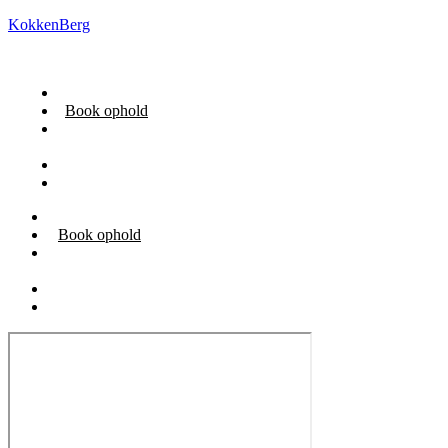
KokkenBerg
Restaurant
Book ophold
Om
KokkenBerg
Praktisk
Kontakt os
Restaurant
Book ophold
Om
KokkenBerg
Praktisk
Kontakt os